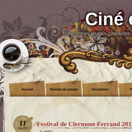
Ciné 
Rencontres jeunes cinéastes 
Accueil
Dossier de presse
Inscription
P
11
Festival de Clermont-Ferrand 201
Fév 2017
D. SINET