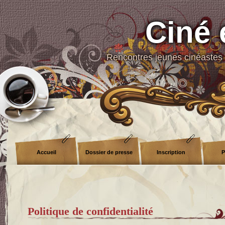
Ciné 
Rencontres jeunes cinéastes 
Accueil
Dossier de presse
Inscription
P
Politique de confidentialité