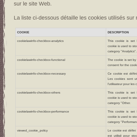
sur le site Web.
La liste ci-dessous détaille les cookies utilisés sur
COOKIE
DESCRIPTION
cookielawinfo-checkbox-analytics
This cookie is se
cookie is used to sto
category "Analytics".
cookielawinfo-checkbox-functional
The cookie is set b
consent for the cooki
cookielawinfo-checkbox-necessary
Ce cookie est défin
Les cookies sont ut
l'utilisateur pour le
cookielawinfo-checkbox-others
This cookie is se
cookie is used to sto
category "Other.
cookielawinfo-checkbox-performance
This cookie is se
cookie is used to sto
category "Performan
viewed_cookie_policy
Le cookie est défin
est utilisé pour sto