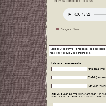
Interview complète ci-dessous :
Category :
News
Vous pouvez suivre les réponses de cette page p
trackback
depuis votre propre site.
Laisser un commentaire
Nom (required)
E-Mail (ne sera 
Site Web (optio
XHTML :
Vous pouvez utiliser ces tags : <a href
<code> <del datetime=""> <em> <i> <q cite=""> 