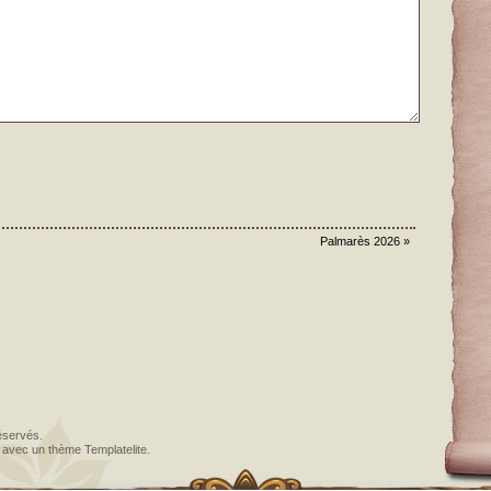
Palmarès 2026
»
éservés.
avec un thème
Templatelite
.