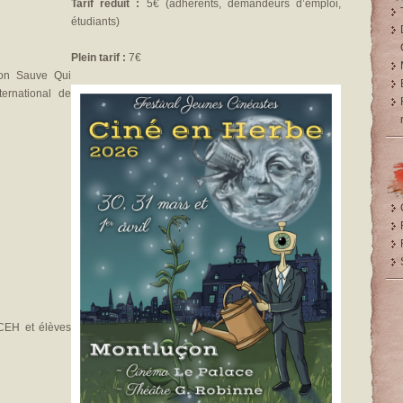
Tarif réduit :
5€ (adhérents, demandeurs d’emploi,
étudiants)
Plein tarif :
7€
on Sauve Qui
ernational de
 CEH et élèves