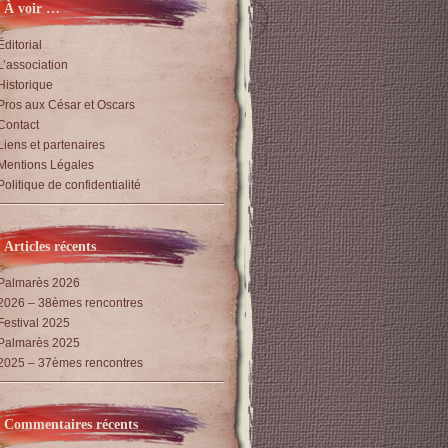
À voir …
Éditorial
L’association
Historique
Pros aux César et Oscars
Contact
Liens et partenaires
Mentions Légales
Politique de confidentialité
Articles récents
Palmarès 2026
2026 – 38èmes rencontres
Festival 2025
Palmarès 2025
2025 – 37èmes rencontres
Commentaires récents