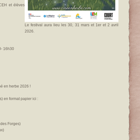
 CEH et élèves
Le festival aura lieu les 30, 31 mars et 1
er
et 2 avril
2026.
0- 16h30
né en herbe 2026 !
) en format papier ici :
 des Forges)
ux)