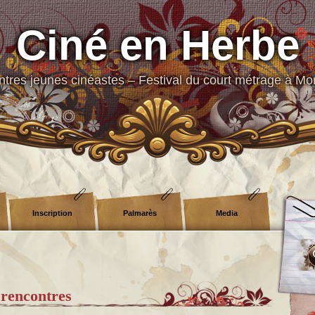
Ciné en Herbe
tres jeunes cinéastes – Festival du court métrage à Mo
Inscription
Palmarès
Media
 rencontres