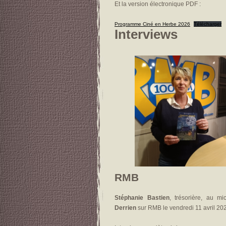
Et la version électronique PDF :
Programme Ciné en Herbe 2026
Télécharger
Interviews
RMB
Stéphanie Bastien
, trésorière, au m
Derrien
sur RMB le vendredi 11 avril 202