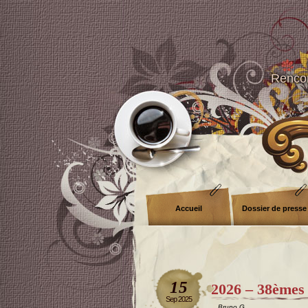
Rencon
Accueil
Dossier de presse
15
2026 – 38èmes
Sep 2025
Bruno G.