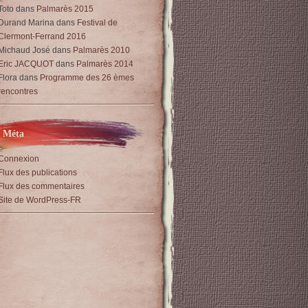
Toto
dans
Palmarès 2015
Durand Marina
dans
Festival de
Clermont-Ferrand 2016
Michaud José
dans
Palmarès 2010
Eric JACQUOT
dans
Palmarès 2014
Flora
dans
Programme des 26 èmes
rencontres
Méta
Connexion
Flux des publications
Flux des commentaires
Site de WordPress-FR