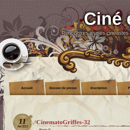
Ciné 
Rencontres jeunes cinéastes 
Accueil
Dossier de presse
Inscription
P
11
CinematoGriffes-32
Avr 2013
Bruno G.