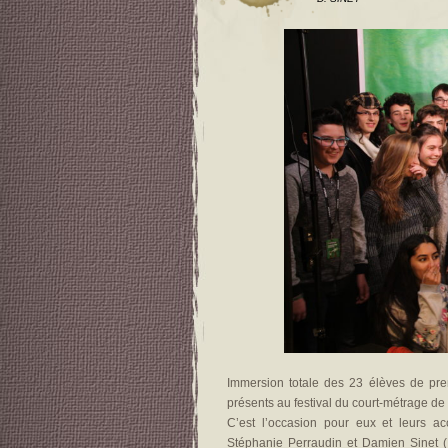
Immersion totale des 23 élèves de pr
présents au festival du court-métrage d
C’est l’occasion pour eux et leurs a
Stéphanie Perraudin et Damien Sinet 