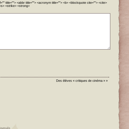
="" title=""> <abbr title=""> <acronym title=""> <b> <blockquote cite=""> <cite>
<s> <strike> <strong>
Des élèves « critiques de cinéma »
»
éservés.