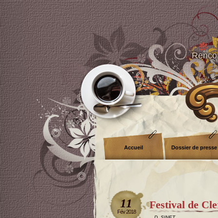
Rencon
Accueil
Dossier de presse
11
Festival de Cl
Fév 2018
D. SINET