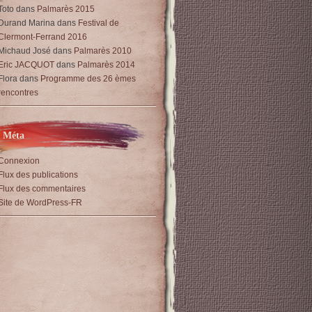
Toto
dans
Palmarès 2015
Durand Marina
dans
Festival de
Clermont-Ferrand 2016
Michaud José
dans
Palmarès 2010
Eric JACQUOT
dans
Palmarès 2014
Flora
dans
Programme des 26 èmes
rencontres
Méta
Connexion
Flux des publications
Flux des commentaires
Site de WordPress-FR