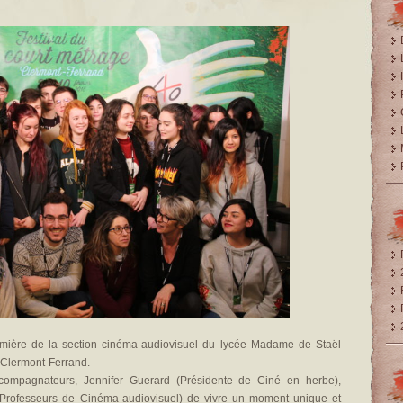
emière de la section cinéma-audiovisuel du lycée Madame de Staël
e Clermont-Ferrand.
ccompagnateurs, Jennifer Guerard (Présidente de Ciné en herbe),
(Professeurs de Cinéma-audiovisuel) de vivre un moment unique et