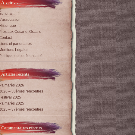
À voir …
Éditorial
L’association
Historique
Pros aux César et Oscars
Contact
Liens et partenaires
Mentions Légales
Politique de confidentialité
Articles récents
Palmarès 2026
2026 – 38èmes rencontres
Festival 2025
Palmarès 2025
2025 – 37èmes rencontres
Commentaires récents