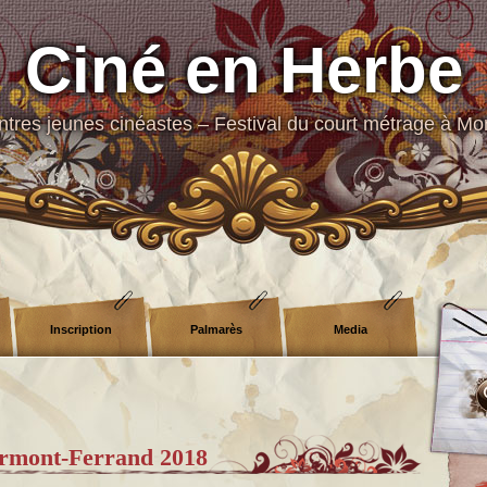
Ciné en Herbe
tres jeunes cinéastes – Festival du court métrage à Mo
Inscription
Palmarès
Media
ermont-Ferrand 2018