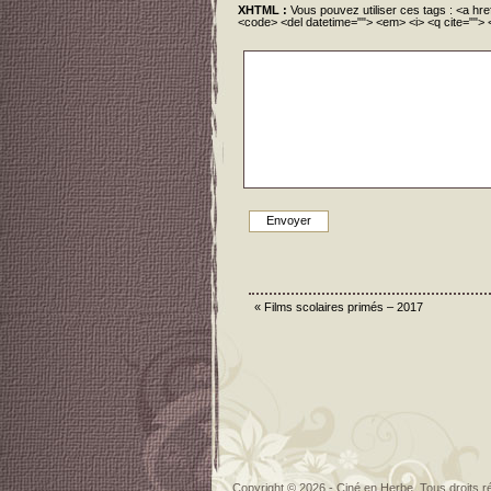
XHTML :
Vous pouvez utiliser ces tags : <a href
<code> <del datetime=""> <em> <i> <q cite=""> 
«
Films scolaires primés – 2017
Copyright © 2026 - Ciné en Herbe. Tous droits r