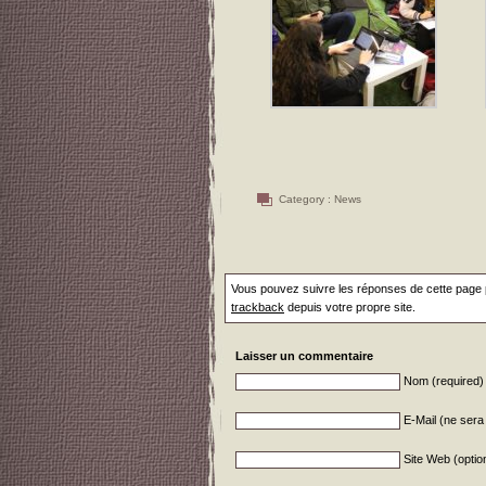
Category :
News
Vous pouvez suivre les réponses de cette page p
trackback
depuis votre propre site.
Laisser un commentaire
Nom (required)
E-Mail (ne sera 
Site Web (optio