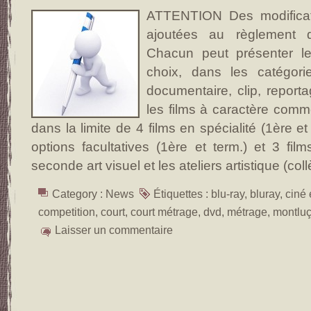
ATTENTION Des modificati
ajoutées au règlement d
Chacun peut présenter le
choix, dans les catégorie
documentaire, clip, report
les films à caractère comm
dans la limite de 4 films en spécialité (1ère et 
options facultatives (1ère et term.) et 3 fil
seconde art visuel et les ateliers artistique (co
Category :
News
Étiquettes :
blu-ray
,
bluray
,
ciné
competition
,
court
,
court métrage
,
dvd
,
métrage
,
montlu
Laisser un commentaire