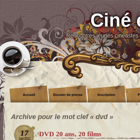
Ciné 
Rencontres jeunes cinéastes 
Accueil
Dossier de presse
Inscription
P
Archive pour le mot clef « dvd »
17
DVD 20 ans, 20 films
Juin 2012