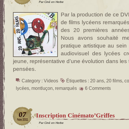
Par Ciné en Herbe
Par la production de ce DV
de films lycéens remarqués
des 20 premières année
Nous avons souhaité met
pratique artistique au sei
audiovisuel des lycées cr
jeune, représentative d’une évolution dans le
pensées.
Category :
Videos
Étiquettes :
20 ans
,
20 films
,
co
lycées
,
montluçon
,
remarqués
6 Comments
07
Inscription Cinémato’Griffes
Nov 2011
Par Ciné en Herbe