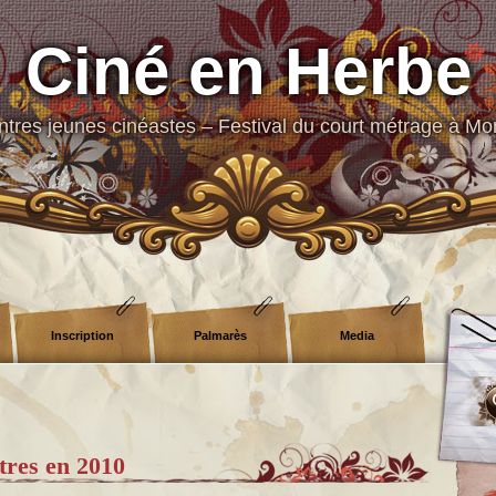
Ciné en Herbe
tres jeunes cinéastes – Festival du court métrage à Mo
Inscription
Palmarès
Media
tres en 2010