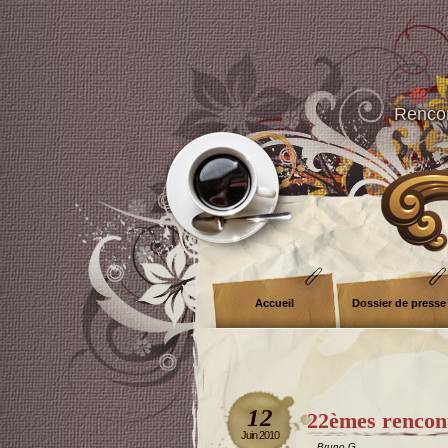
Rencon
Accueil
Dossier de presse
12
22èmes rencon
Juin 2010
Bruno G.