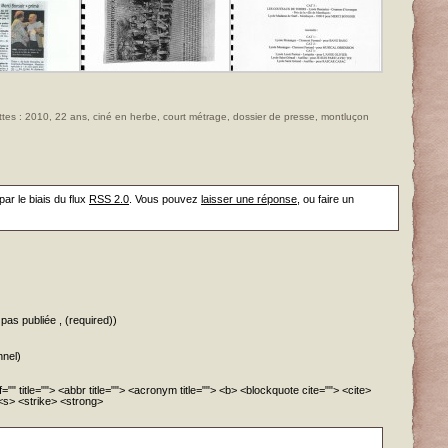
ttes :
2010
,
22 ans
,
ciné en herbe
,
court métrage
,
dossier de presse
,
montluçon
ar le biais du flux
RSS 2.0
. Vous pouvez
laisser une réponse
, ou faire un
pas publiée , (required))
nnel)
="" title=""> <abbr title=""> <acronym title=""> <b> <blockquote cite=""> <cite>
<s> <strike> <strong>