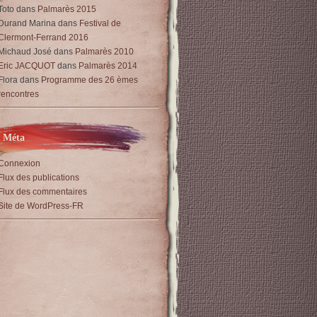
Toto
dans
Palmarès 2015
Durand Marina
dans
Festival de
Clermont-Ferrand 2016
Michaud José
dans
Palmarès 2010
Eric JACQUOT
dans
Palmarès 2014
Flora
dans
Programme des 26 èmes
rencontres
Méta
Connexion
Flux des publications
Flux des commentaires
Site de WordPress-FR