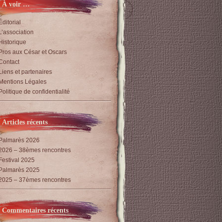
À voir …
Éditorial
L’association
Historique
Pros aux César et Oscars
Contact
Liens et partenaires
Mentions Légales
Politique de confidentialité
Articles récents
Palmarès 2026
2026 – 38èmes rencontres
Festival 2025
Palmarès 2025
2025 – 37èmes rencontres
Commentaires récents