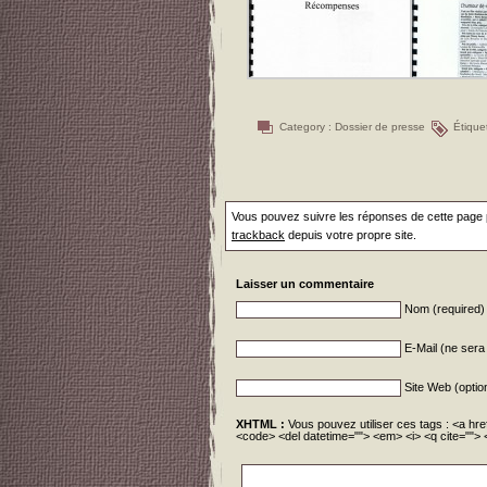
Category :
Dossier de presse
Étique
Vous pouvez suivre les réponses de cette page p
trackback
depuis votre propre site.
Laisser un commentaire
Nom (required)
E-Mail (ne sera 
Site Web (optio
XHTML :
Vous pouvez utiliser ces tags : <a href
<code> <del datetime=""> <em> <i> <q cite=""> 