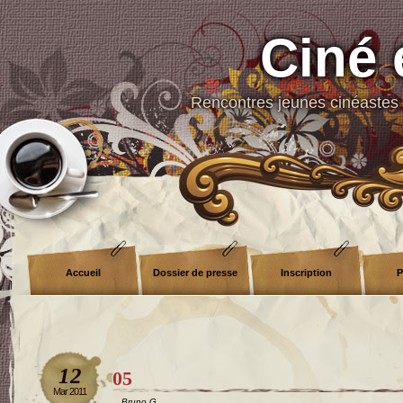
Ciné 
Rencontres jeunes cinéastes 
Accueil
Dossier de presse
Inscription
P
12
05
Mar 2011
Bruno G.