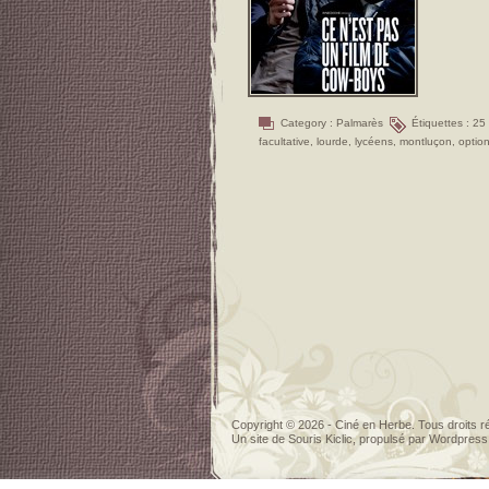
Category :
Palmarès
Étiquettes :
25
facultative
,
lourde
,
lycéens
,
montluçon
,
optio
Copyright © 2026 - Ciné en Herbe. Tous droits r
Un site de
Souris Kiclic
, propulsé par
Wordpress