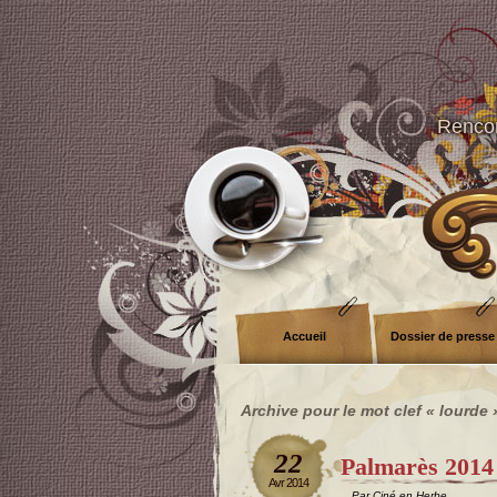
Rencon
Accueil
Dossier de presse
Archive pour le mot clef « lourde 
22
Palmarès 2014
Avr 2014
Par Ciné en Herbe