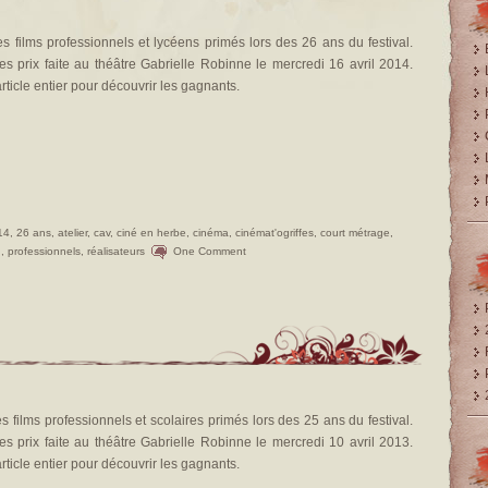
es films professionnels et lycéens primés lors des 26 ans du festival.
s prix faite au théâtre Gabrielle Robinne le mercredi 16 avril 2014.
’article entier pour découvrir les gagnants.
14
,
26 ans
,
atelier
,
cav
,
ciné en herbe
,
cinéma
,
cinémat'ogriffes
,
court métrage
,
n
,
professionnels
,
réalisateurs
One Comment
es films professionnels et scolaires primés lors des 25 ans du festival.
s prix faite au théâtre Gabrielle Robinne le mercredi 10 avril 2013.
’article entier pour découvrir les gagnants.