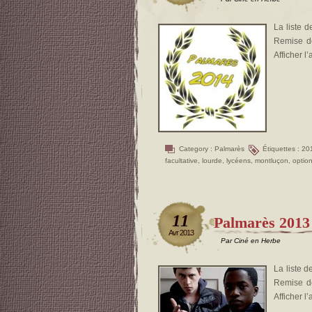
La liste d
Remise de
Afficher l
Category :
Palmarès
Étiquettes :
20
facultative
,
lourde
,
lycéens
,
montluçon
,
optio
11
Palmarès 2013
Avr 2013
Par Ciné en Herbe
La liste d
Remise de
Afficher l