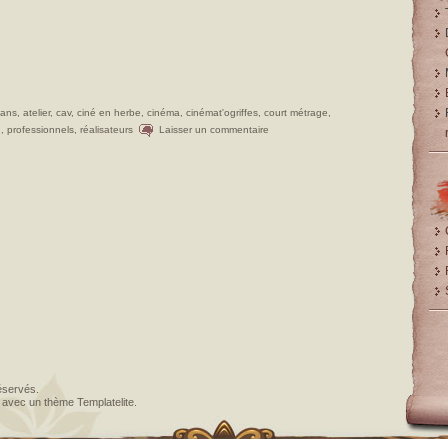
 ans
,
atelier
,
cav
,
ciné en herbe
,
cinéma
,
cinémat'ogriffes
,
court métrage
,
n
,
professionnels
,
réalisateurs
Laisser un commentaire
éservés.
avec un thème
Templatelite
.