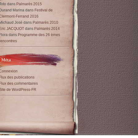
Toto
dans
Palmarès 2015
Durand Marina
dans
Festival de
Clermont-Ferrand 2016
Michaud José
dans
Palmarès 2010
Eric JACQUOT
dans
Palmarès 2014
Flora
dans
Programme des 26 èmes
rencontres
Méta
Connexion
Flux des publications
Flux des commentaires
Site de WordPress-FR