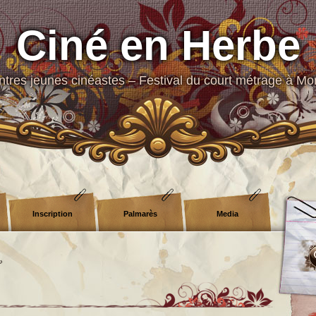
Ciné en Herbe
tres jeunes cinéastes – Festival du court métrage à Mo
Inscription
Palmarès
Media
»