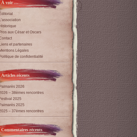
À voir …
Éditorial
L’association
Historique
Pros aux César et Oscars
Contact
Liens et partenaires
Mentions Légales
Politique de confidentialité
Articles récents
Palmarès 2026
2026 – 38èmes rencontres
Festival 2025
Palmarès 2025
2025 – 37èmes rencontres
Commentaires récents