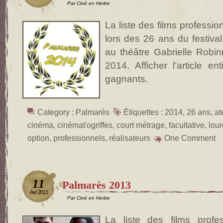
Par Ciné en Herbe
La liste des films professi
lors des 26 ans du festival
au théâtre Gabrielle Robin
2014. Afficher l’article en
gagnants.
Category :
Palmarès
Étiquettes :
2014
,
26 ans
,
at
cinéma
,
cinémat'ogriffes
,
court métrage
,
facultative
,
lou
option
,
professionnels
,
réalisateurs
One Comment
11
Palmarès 2013
Avr 2013
Par Ciné en Herbe
La liste des films profes