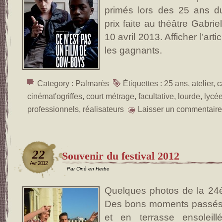
primés lors des 25 ans du
prix faite au théâtre Gabri
10 avril 2013. Afficher l’arti
les gagnants.
Category :
Palmarès
Étiquettes :
25 ans
,
atelier
,
c
cinémat'ogriffes
,
court métrage
,
facultative
,
lourde
,
lycé
professionnels
,
réalisateurs
Laisser un commentaire
22
Souvenir du festival 2012
Avr 2012
Par Ciné en Herbe
Quelques photos de la 24èm
Des bons moments passés 
et en terrasse ensoleill