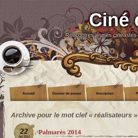
Ciné 
Rencontres jeunes cinéastes 
Accueil
Dossier de presse
Inscription
P
Archive pour le mot clef « réalisateurs »
22
Palmarès 2014
Avr 2014